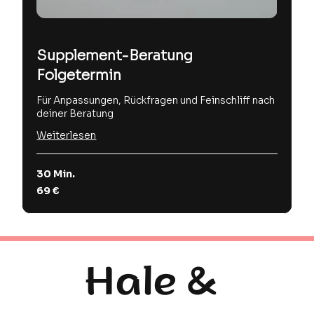
Supplement-Beratung
Folgetermin
Für Anpassungen, Rückfragen und Feinschliff nach
deiner Beratung
Weiterlesen
30 Min.
69
69 €
Euro
Hale &