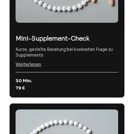
Mini-Supplement-Check
Kurze, gezielte Beratung bei konkreten Frage zu
Supplements
Weiterlesen
30 Min.
79
79 €
Euro