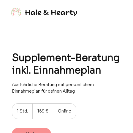
Hale & Hearty
Supplement-Beratung
inkl. Einnahmeplan
Ausführliche Beratung mit persönlichem
Einnahmeplan für deinen Alltag
159
Euro
1 Std.
1
159 €
Online
S
t
d