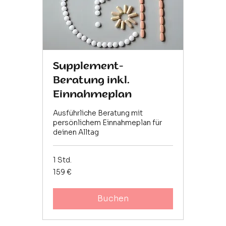
Supplement-
Beratung inkl.
Einnahmeplan
Ausführliche Beratung mit
persönlichem Einnahmeplan für
deinen Alltag
1 Std.
159
159 €
Euro
Buchen